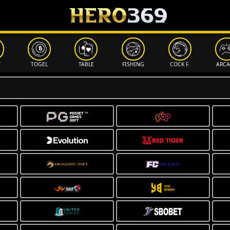
T
TOGEL
TABLE
FISHING
COCK F.
ARC