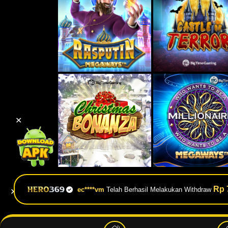
✕
Page
1
Rp 
ec****vm
Telah Berhasil Melakukan Withdraw
✕