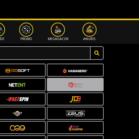
ADE
PROMO
MEGAGACOR
ANUBIS