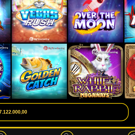
7.122.000,00