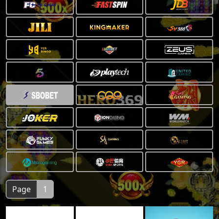
Page
1