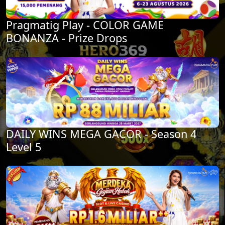
Pragmatig Play - COLOR GAME
BONANZA - Prize Drops
DAILY WINS MEGA GACOR - Season 4
Level 5