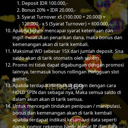
Deposit IDR 100.000,-
Bonus 20% = IDR 20.000,-
Syarat Turnover x5 (100.000 + 20.000) =
120.000,- x 5 (Syarat Turnover) = 600.000,-.
Apabila belum mencapai syarat ketentuan dan
ingin melakukan penarikan dana, maka bonus dan
kemenangan akan di tarik kembali.
Maksimal WD sebesar 15X dari jumlah deposit. Sisa
saldo akan di tarik otomatis oleh sistem.
Promo ini tidak dapat digabungan dengan promosi
lainnya, termasuk bonus rollingan mingguan slot
games.
Apabila terdapat mengakali sistem dengan cara
HOLD SPIN dan sebagai nya, Maka semua saldo di
dalam akun akan di tarik semua.
Untuk mencegah tindakan penipuan / manipulasi,
bonus dan kemenangan akan di tarik kembali
apabila terdapat indikasi kesamaan data seperti
nama, nomor rekening bank, alamat IP dan data