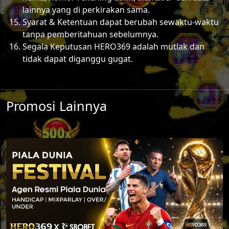
lainnya yang di perkirakan sama.
Syarat & Ketentuan dapat berubah sewaktu-waktu
tanpa pemberitahuan sebelumnya.
Segala Keputusan HERO369 adalah mutlak dan
tidak dapat diganggu gugat.
Promosi Lainnya