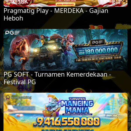
Pragmatig Play - MERDEKA - Gajian
Heboh
PG SOFT - Turnamen Kemerdekaan -
Festival PG