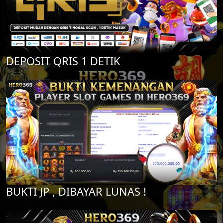
DEPOSIT QRIS 1 DETIK
BUKTI JP , DIBAYAR LUNAS !