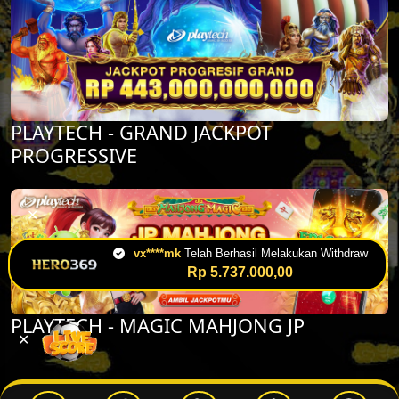
PLAYTECH - GRAND JACKPOT
PROGRESSIVE
✕
vx****mk
Telah Berhasil Melakukan Withdraw
Rp 5.737.000,00
PLAYTECH - MAGIC MAHJONG JP
✕